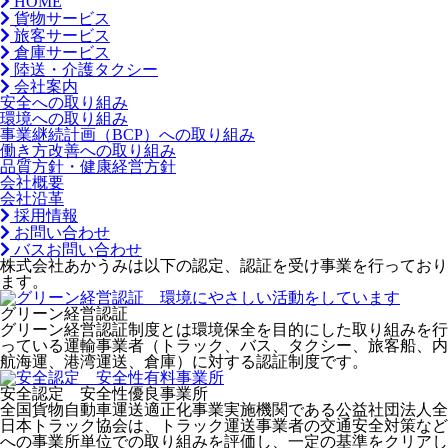
HOME
貨物サービス
旅客サービス
倉庫サービス
陸送・介護タクシー
会社案内
安全への取り組み
環境への取り組み
事業継続計画（BCP）への取り組み
働き方改善への取り組み
品質方針・健康経営方針
会社概要
会社沿革
採用情報
お問い合わせ
バスお問い合わせ
株式会社あかうみは以下の認定、認証を受け事業を行っており
ます。
グリーン経営認証
グリーン経営認証制度とは環境保全を目的にした取り組みを行
っている運輸事業者（トラック、バス、タクシー、旅客船、内
航海運、港湾運送、倉庫）に対する認証制度です。
安全認定 安全性優良事業所
全国貨物自動車運送適正化事業実施機関である公益社団法人全
日本トラック協会は、トラック運送事業者の交通安全対策など
への事業所単位での取り組みを評価し、一定の基準をクリアし