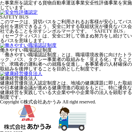
た事業所を認定する貨物自動車運送事業安全性評価事業を実施
しています。
SAFETY BUS
このマークは、貸切バスをご利用されるお客様が安心してバス
会社を選択できるよう、安全に対する取組状況が優良なバス会
社であることを示すシンボルマークです。「SAFETY BUS」
（セーフティバス）は、安全に対して弛まぬ努力をし続けてい
るバスを意味します。
働きやすい職場認証制度
「働きやすい職場認証制度」とは、職場環境改善に向けたトラ
ック、バス、タクシー事業者の取組みを「見える化」すること
で、求職者の運転者への就職を促進し、各事業者の人材確保の
取組みを後押しすることを目的とした制度です。
健康経営優良法人
健康経営優良法人認定制度とは、地域の健康課題に即した取組
や日本健康会議が進める健康増進の取組をもとに、特に優良な
健康経営を実践している大企業や中小企業等の法人を顕彰する
制度です。
Copyright ©株式会社あかうみ All right reserved.