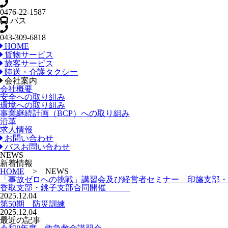
0476-22-1587
バス
043-309-6818
HOME
貨物サービス
旅客サービス
陸送・介護タクシー
会社案内
会社概要
安全への取り組み
環境への取り組み
事業継続計画（BCP）への取り組み
沿革
求人情報
お問い合わせ
バスお問い合わせ
NEWS
新着情報
HOME
> NEWS
「事故ゼロへの挑戦」講習会及び経営者セミナー 印旛支部・
香取支部・銚子支部合同開催
2025.12.04
第50期 防災訓練
2025.12.04
最近の記事