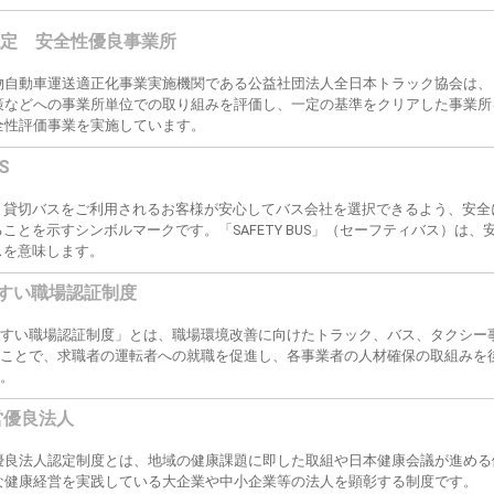
認定 安全性優良事業所
物自動車運送適正化事業実施機関である公益社団法人全日本トラック協会は、
策などへの事業所単位での取り組みを評価し、一定の基準をクリアした事業所
全性評価事業を実施しています。
S
、貸切バスをご利用されるお客様が安心してバス会社を選択できるよう、安全
ことを示すシンボルマークです。「SAFETY BUS」（セーフティバス）は
スを意味します。
すい職場認証制度
やすい職場認証制度」とは、職場環境改善に向けたトラック、バス、タクシー
ることで、求職者の運転者への就職を促進し、各事業者の人材確保の取組みを
す。
営優良法人
優良法人認定制度とは、地域の健康課題に即した取組や日本健康会議が進める
な健康経営を実践している大企業や中小企業等の法人を顕彰する制度です。