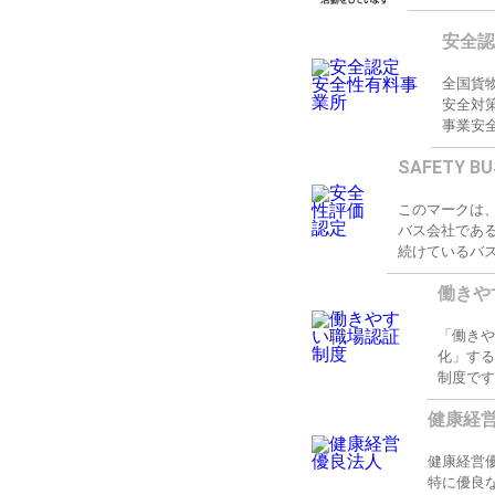
安全
全国貨
安全対
事業安
SAFETY BU
このマークは
バス会社である
続けているバ
働きや
「働き
化」す
制度で
健康経
健康経営
特に優良