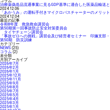
コラム
治療薬偽造品流通事案に見るGDP基準に適合した医薬品輸送
2024.12.06
「あかうみ」の運転手付きマイクロバスチャーターのメリット
2024.12.04
最近の記事
令和8年度 救急救命講習会
第50期第一回事故防止安全対策委員会
タイヤチェーン講習会
「事故ゼロへの挑戦」講習会及び経営者セミナー 印旛支
第50期 防災訓練
カテゴリー
NEWS
(25)
コラム
(2)
未分類
月別アーカイブ
2026年7月
2026年2月
2026年1月
2025年12月
2025年11月
2025年9月
2025年8月
2025年7月
2025年5月
2025年4月
2025年3月
2025年1月