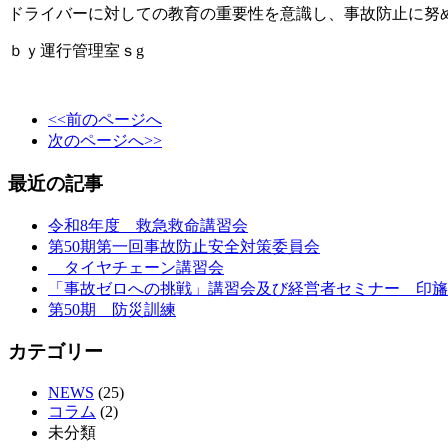
ドライバーに対しての教育の重要性を意識し、事故防止に努
ｂｙ運行管理室ｓg
<<前のページへ
次のページへ>>
最近の記事
令和8年度 救急救命講習会
第50期第一回事故防止安全対策委員会
タイヤチェーン講習会
「事故ゼロへの挑戦」講習会及び経営者セミナー 
第50期 防災訓練
カテゴリー
NEWS
(25)
コラム
(2)
未分類