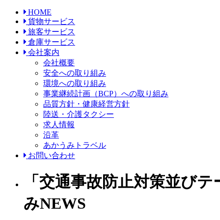
HOME
貨物サービス
旅客サービス
倉庫サービス
会社案内
会社概要
安全への取り組み
環境への取り組み
事業継続計画（BCP）への取り組み
品質方針・健康経営方針
陸送・介護タクシー
求人情報
沿革
あかうみトラベル
お問い合わせ
「交通事故防止対策並びテー
みNEWS