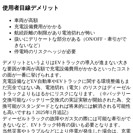
使用者目線デメリット
車両が高額
充電設備費用がかかる
航続距離の制限があり電池切れが怖い
扱いにデリケートな部分がある（ON/OFF・牽引がで
きないなど）
停電時のリスクヘッジが必要
デメリットというよりはEVトラックの導入が進まない大き
な要因が車両が高額で充電設備費用がかかるといったコスト
の面が一番に挙げられます。
充電設備などEV自動車やEVトラックに関する環境整備もま
だ完全ではない為、電池切れ（電欠）のリスクはディーゼル
トラックよりもはるかにリスクになります。（※バッテリー
交換可能なバッテリー交換式の実証実験が開始された為、交
換可能がスタンダードとなれば将来的には解消される可能性
も高いですね！2025年1月追記）
ディーゼルトラックの故障やガス欠の際には可能な牽引がで
きないなど、EVトラック特有の扱いも必要となります。
当然災害やトラブルなどにより停電が発生した場合は、充電