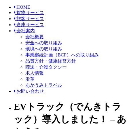
HOME
貨物サービス
旅客サービス
倉庫サービス
会社案内
会社概要
安全への取り組み
環境への取り組み
事業継続計画（BCP）への取り組み
品質方針・健康経営方針
陸送・介護タクシー
求人情報
沿革
あかうみトラベル
お問い合わせ
EVトラック（でんきトラ
ック）導入しました！ – あ