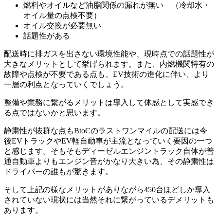
燃料やオイルなど油脂関係の漏れが無い （冷却水・
オイル量の点検不要）
オイル交換が必要無い
話題性がある
配送時に排ガスを出さない環境性能や、現時点での話題性が
大きなメリットとして挙げられます。また、内燃機関特有の
故障や点検が不要である点も、EV技術の進化に伴い、より
一層の利点となっていくでしょう。
整備や業務に繋がるメリットは導入して体感として実感でき
る点ではないかと思います。
静粛性が抜群な点もBtoCのラストワンマイルの配送には今
後EVトラックやEV軽自動車が主流となっていく要因の一つ
と感じます。そもそもディーゼルエンジントラック自体が普
通自動車よりもエンジン音がかなり大きい為、その静粛性は
ドライバーの誰もが驚きます。
そして上記の様なメリットがありながら450台ほどしか導入
されていない現状には当然それに繋がっているデメリットも
あります。